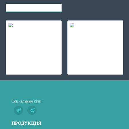
Вы смотрели
Самые популярные
Вспененный полиэтилен (5мм), 50*1.05 м
1 800.00 ₽
Гофрокороб самосборный 200*100*50 мм Т-11Е FEFCO 0427 "Шкатулка"
10.40 ₽
Социальные сети:
ПРОДУКЦИЯ