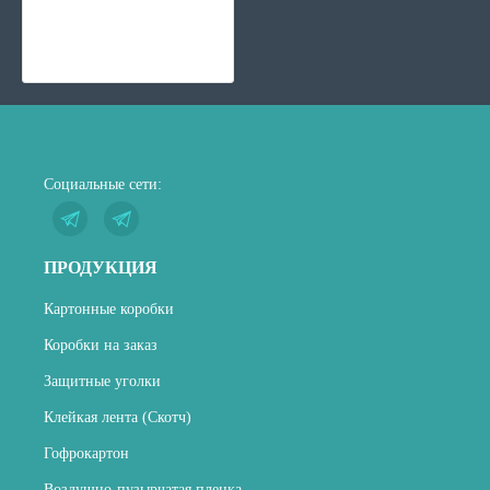
Пакет БОПП с клапаном 250x300 мм+40 мм, (200 штук в упаковке)
2.80 ₽
Социальные сети:
ПРОДУКЦИЯ
Картонные коробки
Коробки на заказ
Защитные уголки
Клейкая лента (Скотч)
Гофрокартон
Воздушно-пузырчатая пленка